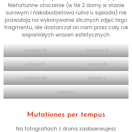
Niefortunne otoczenie (w tle 2 domy w stanie
surowym i niskobudżetowa ruina u sąsiada) nie
pozwalają na wykonywanie ślicznych zdjęć tego
fragmentu, ale dostarczał on nam przez cały rok
wspaniałych wrażeń estetycznych.
początek VI
początek VI
połowa VI
koniec VII
1 połowa VIII
połowa X
połowa X
Mutationes per tempus
Na fotografiach z drona zaobserwujesz