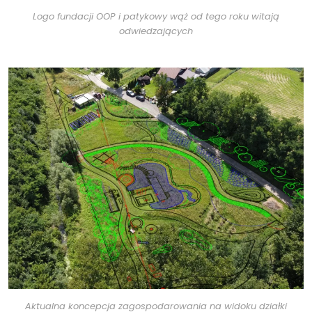
Logo fundacji OOP i patykowy wąż od tego roku witają
odwiedzających
Aktualna koncepcja zagospodarowania na widoku działki