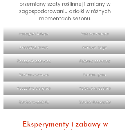
przemiany szaty roślinnej i zmiany w
zagospodarowaniu działki w różnych
momentach sezonu.
Początek lutego
Połowa marca
Początek maja
Połowa maja
Początek czerwca
Połowa czerwca
Koniec czerwca
Koniec lipca
Początek sierpnia
Połowa września
Koniec września
Koniec listopada
Eksperymenty i zabawy w