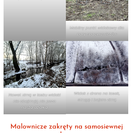
Mobilny punkt widokowy dla
pary spacerowiczów
Widok z drona na lasek,
Nawet zimą w lasku widoki
strugę i bajoro zimą
nie obejmują nic poza
naszą działką
Malownicze zakręty na samosiewnej