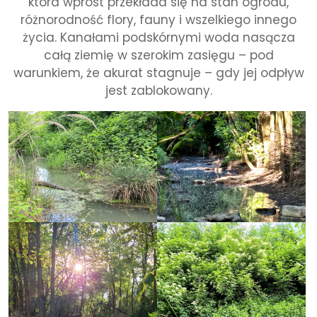
która wprost przekłada się na stan ogrodu,
różnorodność flory, fauny i wszelkiego innego
życia. Kanałami podskórnymi woda nasącza
całą ziemię w szerokim zasięgu – pod
warunkiem, że akurat stagnuje – gdy jej odpływ
jest zablokowany.