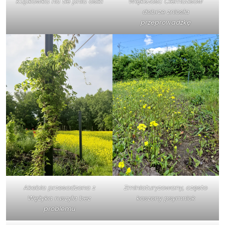
Kupkówka na tle pnia osiki
Większość Clematisów
dobrze zniosła
przeprowadzkę
Akebia przesadzona z
Zminiaturyzowany, często
Wężyka ruszyła bez
koszony psymniok
problemu