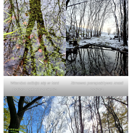
Wierzba odbija się w toni
Zimowa perspektywa znad
bajora pełnej ramienic
bajora