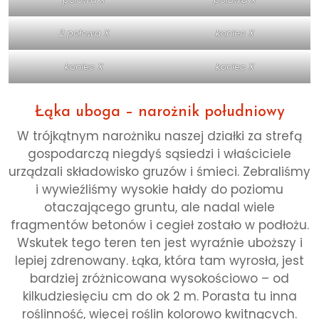
2 połowa X
koniec X
koniec X
koniec X
Łąka uboga – narożnik południowy
W trójkątnym narożniku naszej działki za strefą
gospodarczą niegdyś sąsiedzi i właściciele
urządzali składowisko gruzów i śmieci. Zebraliśmy
i wywieźliśmy wysokie hałdy do poziomu
otaczającego gruntu, ale nadal wiele
fragmentów betonów i cegieł zostało w podłożu.
Wskutek tego teren ten jest wyraźnie uboższy i
lepiej zdrenowany. Łąka, która tam wyrosła, jest
bardziej zróżnicowana wysokościowo – od
kilkudziesięciu cm do ok 2 m. Porasta tu inna
roślinność, więcej roślin kolorowo kwitnących.