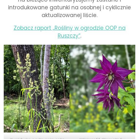
introdukowane gatunki na osobnej i cyklicznie
aktualizowanej liście.
Zobacz raport „Rośliny w ogrodzie OOP na
Ruszczy”
.