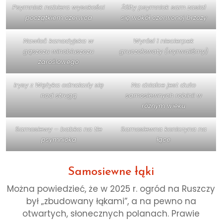
Psymniok nabiera wysokości
Żółty psymniok sam zasiał
początkiem czerwca
się wokół czerwonej brzozy
Nawłoć kanadyjska w
Wyrósł 1 niecierpek
gąszczu winobluszczu
gruczołowaty (wyrwaliśmy)
zaroślowego
Irysy z Wężyka odnalazły się
Na działce jest dużo
nad strugą
samosiewnych robinii w
różnym wieku
Samosiewy – babka na tle
Samosiewna koniczyna na
psymnioka
łące
Samosiewne łąki
Można powiedzieć, że w 2025 r. ogród na Ruszczy
był „zbudowany łąkami”, a na pewno na
otwartych, słonecznych polanach. Prawie