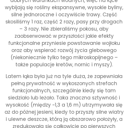
dobrych warunkach wodnych, więc na łące
wybijają się rośliny ekspansywne, wysokie byliny,
silne jednoroczne i oczywiście trawy. Część
skosiliśmy 1 raz, część 2 razy, pasy przy drogach
– 3 razy. Nie zbieraliśmy pokosu, aby
zaobserwować w przyszłości jakie efekty
funkcjonalne przyniesie powstawanie wojłoku
oraz aby wspierać rozwój życia glebowego
(niekoniecznie tylko tego mikroskopijnego –
także populacje kretów, nornic i myszy).
Latem łąka była już na tyle duża, że zapewniała
pełną prywatność w wykoszonych strefach
funkcjonalnych, szczególnie kiedy się tam
siedziało lub leżało. Taka znaczna sztywność i
wysokość (między ~1,3 a 1,6 m) utrzymywała się
aż do późnej jesieni, kiedy to przyszły silne wiatry
i ulewne deszcze, którą ją obszarowo położyły, a
zredukowała się całkowicie po pierwszych